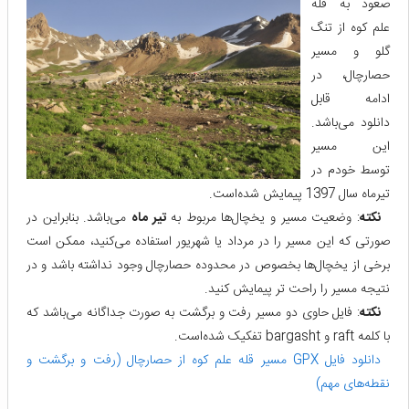
صعود به قله
علم کوه از تنگ
گلو و مسیر
حصارچال، در
ادامه قابل
دانلود می‌باشد.
این مسیر
توسط خودم در
تیرماه سال 1397 پیمایش شده‌است.
نکته
: وضعیت مسیر و یخچال‌ها مربوط به
تیر ماه
می‌باشد. بنابراین در
صورتی که این مسیر را در مرداد یا شهریور استفاده می‌کنید، ممکن است
برخی از یخچال‌ها بخصوص در محدوده حصارچال وجود نداشته باشد و در
نتیجه مسیر را راحت تر پیمایش کنید.
نکته
: فایل حاوی دو مسیر رفت و برگشت به صورت جداگانه می‌باشد که
با کلمه raft و bargasht تفکیک شده‌است.
دانلود فایل GPX مسیر قله علم کوه از حصارچال (رفت و برگشت و
نقطه‌های مهم)